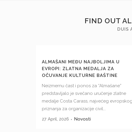
FIND OUT A
DUIS 
ALMAŠANI MEĐU NAJBOLJIMA U
EVROPI: ZLATNA MEDALJA ZA
OČUVANJE KULTURNE BAŠTINE
Neizmernu čast i ponos za “Almašane”
predstavljalo je svečano uručenje zlatne
medalje Costa Carass, najvećeg evropsko
priznanja za organizacije civil...
27 April, 2026
Novosti