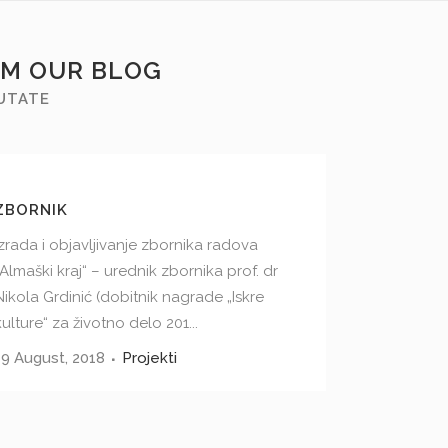
OM OUR BLOG
PUTATE
ZBORNIK
Izrada i objavljivanje zbornika radova
„Almaški kraj“ – urednik zbornika prof. dr
Nikola Grdinić (dobitnik nagrade „Iskre
kulture“ za životno delo 201...
19 August, 2018
Projekti